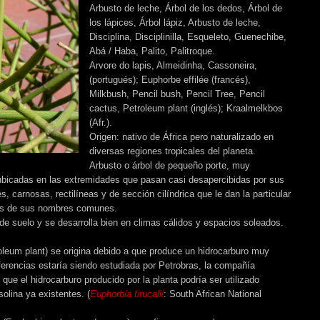
Arbusto de leche,
Árbol de los dedos, Árbol de
los lápices,
Árbol lápiz,
Arbusto de leche,
Disciplina,
Disciplinilla,
Esqueleto,
Guenechibe,
Abá
/ Haba
,
Palito,
Palitroque
.
Arvore do lapis, Almeidinha, Cassoneira,
(portugués); Euphorbe effilée (francés),
Milkbush, Pencil bush, Pencil Tree, Pencil
cactus, Petroleum plant (inglés); Kraalmelkbos
(Afr.).
Origen: nativo de África pero naturalizado en
diversas regiones tropicales del planeta.
Arbusto o árbol de pequeño porte, muy
 ubicadas en las extremidades que pasan casi desapercibidas por sus
carnosas, rectilíneas y de sección cilíndrica que le dan la particular
ios de sus nombres comunes.
de suelo y se desarrolla bien en climas cálidos y espacios soleados.
roleum plant) se origina debido a que produce un hidrocarburo muy
eferencias estaría siendo estudiada por Petrobras, la compañía
 que el hidrocarburo producido por la planta podría ser utilizado
solina ya existentes. (
Euphorbia tirucalli
:
South African National