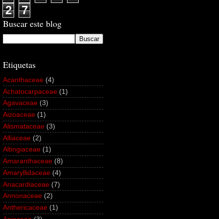
2
7
Buscar este blog
Etiquetas
Acanthaceae
(4)
Achatocarpaceae
(1)
Agavaceae
(3)
Aizoaceae
(1)
Alismataceae
(3)
Alliaceae
(2)
Altingiaceae
(1)
Amaranthaceae
(8)
Amaryllidaceae
(4)
Anacardiaceae
(7)
Annonaceae
(2)
Anthericaceae
(1)