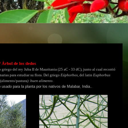
/ Árbol de los dedos
 griego del rey Juba II de Mauritania (25 aC - 33 dC), junto al cual recorrió
anarias para estudiar su flora. Del griego
Eúphorbos
, del latin
Euphorbus
(alimento/pastura
): buen alimento.
e usado para la planta por los nativos de Malabar, India.
.