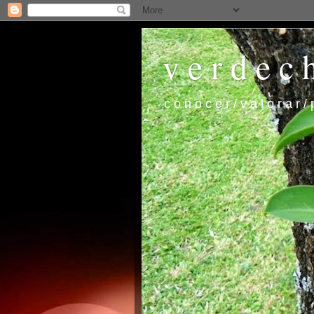
v e r d e c 
c o n o c e r / v a l o r a r / 