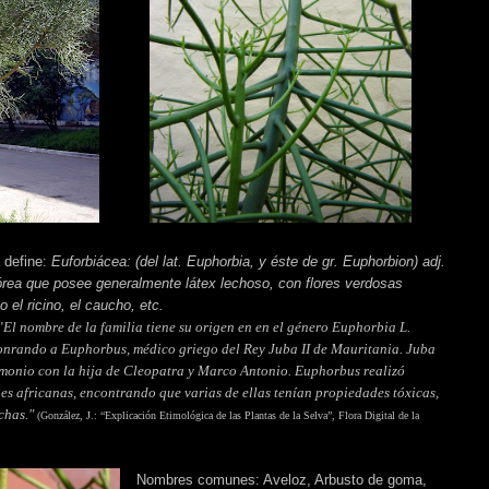
a define:
Euforbiácea: (del lat. Euphorbia, y éste de gr. Euphorbion) adj.
órea que posee generalmente látex lechoso, con flores verdosas
 el ricino, el caucho, etc.
"
El nombre de la familia tiene su origen en en el género Euphorbia L.
onrando a Euphorbus, médico griego del Rey Juba II de Mauritania. Juba
monio con la hija de Cleopatra y Marco Antonio. Euphorbus realizó
cies africanas, encontrando que varias de ellas tenían propiedades tóxicas,
chas."
(González, J.: “Explicación Etimológica de las Plantas de la Selva”, Flora Digital de la
Nombres comunes:
Aveloz,
Arbusto de goma,