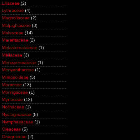
Liliaceae
(2)
Lythraceae
(4)
Magnoliaceae
(2)
Malpighiaceae
(3)
Malvaceae
(14)
Marantaceae
(2)
Melastomataceae
(1)
Meliaceae
(3)
Menispermaceae
(1)
Menyanthaceae
(1)
Mimosoideae
(5)
Moraceae
(13)
Moringaceae
(1)
Myrtaceae
(12)
Nolinaceae
(1)
Nyctaginaceae
(5)
Nymphaeaceae
(1)
Oleaceae
(5)
Onagraceae
(2)