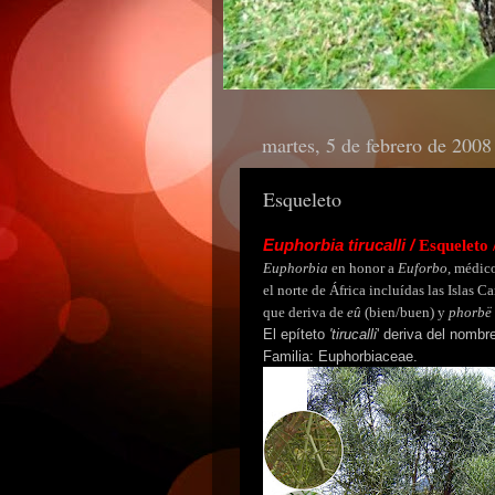
martes, 5 de febrero de 2008
Esqueleto
Euphorbia tirucalli /
Esqueleto 
Euphorbia
en honor a
Euforbo
, médico
el norte de África incluídas las Islas C
que deriva de
eû
(bien/buen) y
phorbë
El epíteto
'tirucalli
' deriva del nombr
Familia: Euphorbiaceae.