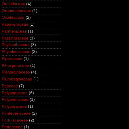
Orchidaceae
(4)
Orobanchaceae
(1)
Oxalidaceae
(2)
Papaveraceae
(1)
Parmeliaceae
(1)
Passifloraceae
(1)
Phyllanthaceae
(3)
Phytolaccaceae
(3)
Piperaceae
(1)
Pittosporaceae
(1)
Plantaginaceae
(4)
Plumbaginaceae
(1)
Poaceae
(7)
Polygonaceae
(6)
Polypodiaceae
(1)
Polyporaceae
(1)
Pontederiaceae
(2)
Portulacaceae
(2)
Proteaceae
(1)