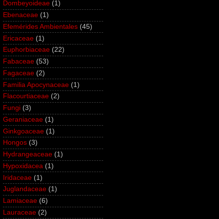
Dombeyoideae
(1)
Ebenaceae
(1)
Efemérides Ambientales
(45)
Ericaceae
(1)
Euphorbiaceae
(22)
Fabaceae
(53)
Fagaceae
(2)
Familia Apocynaceae
(1)
Flacourtiaceae
(2)
Fungi
(3)
Geraniaceae
(1)
Ginkgoaceae
(1)
Hongos
(3)
Hydrangeaceae
(1)
Hypoxidacea
(1)
Iridaceae
(1)
Juglandaceae
(1)
Lamiaceae
(6)
Lauraceae
(2)