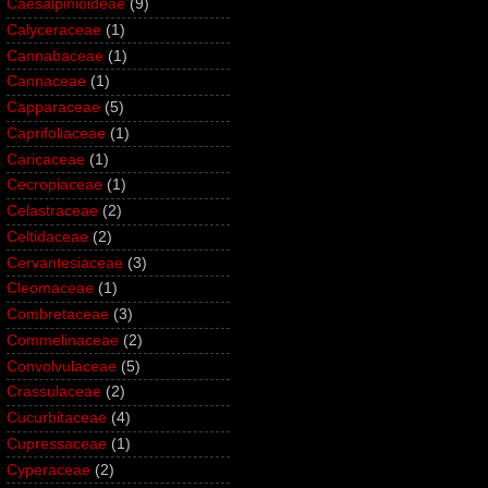
Caesalpinioideae
(9)
Calyceraceae
(1)
Cannabaceae
(1)
Cannaceae
(1)
Capparaceae
(5)
Caprifoliaceae
(1)
Caricaceae
(1)
Cecropiaceae
(1)
Celastraceae
(2)
Celtidaceae
(2)
Cervantesiaceae
(3)
Cleomaceae
(1)
Combretaceae
(3)
Commelinaceae
(2)
Convolvulaceae
(5)
Crassulaceae
(2)
Cucurbitaceae
(4)
Cupressaceae
(1)
Cyperaceae
(2)