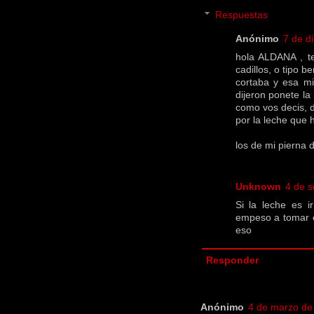
Respuestas
Anónimo
7 de d
hola ALDANA , t
cadillos, o tipo 
cortaba y esa m
dijeron ponete la
como vos decis, d
por la leche que 
los de mi pierna 
Unknown
4 de s
Si la leche es i
empeso a tomar e
eso
Responder
Anónimo
4 de marzo de