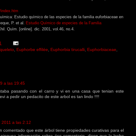
t/index.htm
uímica: Estudio químico de las especies de la familia euforbiaceae en
veque, P. et al.
Estudio Químico de especies de la Familia
hil. Quím. [online]. dic. 2001, vol.46, no.4.
1
queleto
,
Euphorbe effilée
,
Euphorbia tirucalli
,
Euphorbiaceae
,
9 a las 19:45
taba pasando con el carro y vi en una casa que tenian este
vi a pedir un pedacito de este arbol es tan lindo !!!!
 2011 a las 2:12
 comentado que este árbol tiene propiedades curativas para el
 ninguna información sobre ése comentario, dicen que la leche