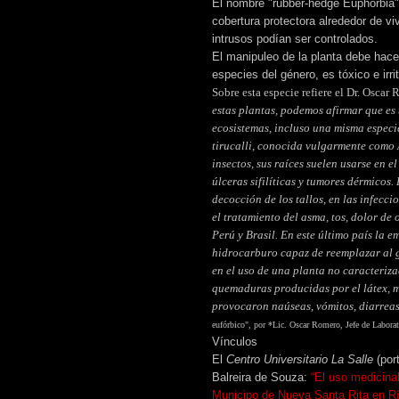
El nombre "rubber-hedge Euphorbia"
cobertura protectora alrededor de v
intrusos podían ser controlados.
El manipuleo de la planta debe hace
especies del género, es tóxico e
irr
Sobre esta especie refiere el Dr. Osca
estas plantas, podemos afirmar que es 
ecosistemas, incluso una misma especie
tirucalli, conocida vulgarmente como A
insectos, sus raíces suelen usarse en e
úlceras sifilíticas y tumores dérmicos. 
decocción de los tallos, en las infecci
el tratamiento del asma, tos, dolor de 
Perú y Brasil. En este último país la 
hidrocarburo capaz de reemplazar al ga
en el uso de una planta no caracteri
quemaduras producidas por el látex, 
provocaron naúseas, vómitos, diarreas 
eufórbico", por *Lic. Oscar Romero
, Jefe de Labora
Vínculos
El
Centro Universitario La Salle
(port
Balreira de Souza:
“El uso medicinal
Municipo de Nueva Santa Rita en Rí