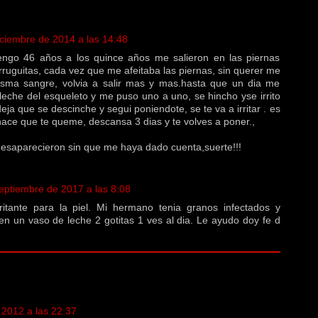
iciembre de 2014 a las 14:48
engo 46 años a los quince años me salieron en las piernas
berruguitas, cada vez que me afeitaba las piernas, sin querer me
isma sangre, volvia a salir mas y mas.hasta que un dia me
 leche del esqueleto y me puso uno a uno, se hincho yse irrito
eja que se descinche y segui poniendote, se te va a irritar . es
hace que te queme, descansa 3 dias y te volves a poner.,
desaparecieron sin que me haya dado cuenta,suerte!!!
eptiembre de 2017 a las 8:08
rritante para la piel. Mi hermano tenia granos infectados y
n un vaso de leche 2 gotitas 1 ves al dia. Le ayudo doy fe d
 2012 a las 22:37