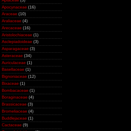
Apiaceae
(3)
Apocynaceae
(16)
Araceae
(10)
Araliaceae
(4)
Arecaceae
(16)
Aristolochiaceae
(1)
Asclepiadoideae
(3)
Asparagaceae
(3)
Asteraceae
(34)
Auriculaceae
(1)
Basellaceae
(1)
Bignoniaceae
(12)
Bixaceae
(1)
Bombacaceae
(1)
Boraginaceae
(4)
Brassicaceae
(3)
Bromeliaceae
(4)
Buddlejaceae
(1)
Cactaceae
(9)