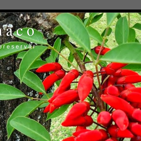
h a c o
p r e s e r v a r