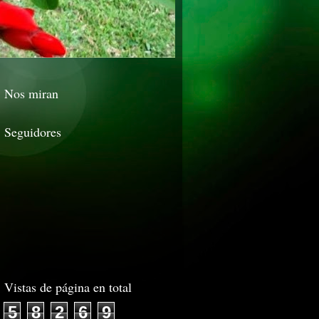
Nos miran
Seguidores
Vistas de página en total
5
8
2
6
9