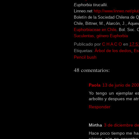
Euphorbia tirucallii.
Linneo.net
http://www.linneo.net/plu
Boletín de la Sociedad Chilena de Q
Chile, Bittner, M., Alarcón, J., Aque
Euphorbiaceae en Chile
. Bol. Soc. C
Suculentas, género Euphorbia
Publicado por
C H A C O
en
17:5
Etiquetas:
Árbol de los dedos
,
Es
Pencil bush
48 comentarios:
Paola
13 de junio de 200
Yo tengo un ejemplar es
arbolito y despues me atre
Responder
Mirtha
3 de diciembre de
Hace poco tiempo me han
cáncer, aún no encontre