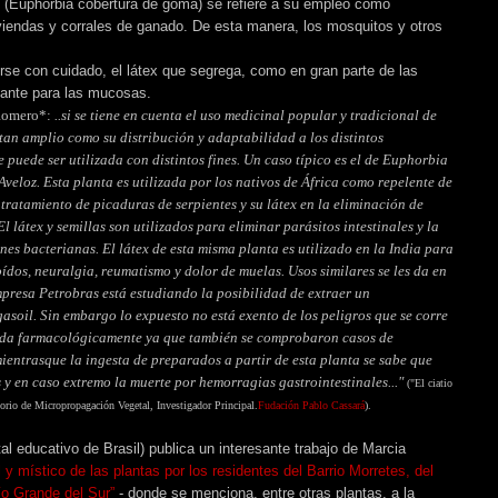
 (E
uphorbia cobertura de goma
) se refiere a su empleo como
iviendas y corrales de ganado. De esta manera, los mosquitos y otros
rse con cuidado, e
l látex que segrega, como en gran parte de las
itante para las mucosas.
r Romero*:
..si se tiene en cuenta el uso medicinal popular y tradicional de
tan amplio como su distribución y adaptabilidad a los distintos
 puede ser utilizada con distintos fines. Un caso típico es el de Euphorbia
veloz. Esta planta es utilizada por los nativos de África como repelente de
l tratamiento de picaduras de serpientes y su látex en la eliminación de
El látex y semillas son utilizados para eliminar parásitos intestinales y la
ones bacterianas. El látex de esta misma planta es utilizado en la India para
oídos, neuralgia, reumatismo y dolor de muelas. Usos similares se les da en
empresa Petrobras está estudiando la posibilidad de extraer un
soil. Sin embargo lo expuesto no está exento de los peligros que se corre
zada farmacológicamente ya que también se comprobaron casos de
mientrasque la ingesta de preparados
a partir
de esta planta se sabe que
y en caso extremo la muerte por hemorragias gastrointestinales..."
("El ciatio
torio de Micropropagación Vegetal,
Investigador Principal.
Fudación Pablo Cassar
á
)
.
al educativo de Brasil) publica un interesante trabajo de Marcia
 y místico de las plantas por los residentes del Barrio Morretes, del
o Grande del Sur”
- donde se menciona, entre otras plantas, a la